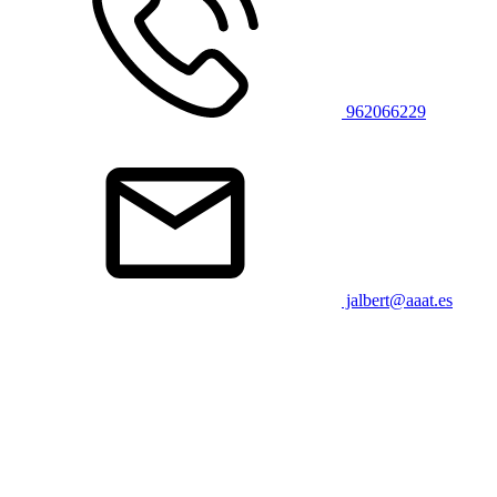
962066229
jalbert@aaat.es