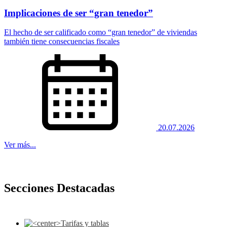
Implicaciones de ser “gran tenedor”
El hecho de ser calificado como “gran tenedor” de viviendas
también tiene consecuencias fiscales
20.07.2026
Ver más...
EQUIPO PROFESIONAL
Secciones Destacadas
Experiencia, trato personalizado y visión global. Soluciones legales para cuidar
de sus intereses.
Saber más