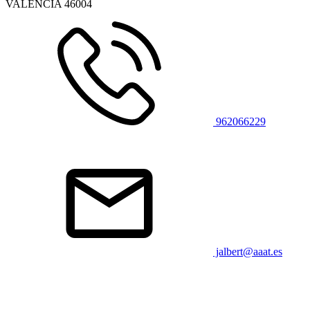
VALENCIA
46004
962066229
jalbert@aaat.es