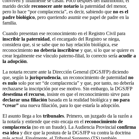
conviven y finalmente se casan. Poco después del matrimonio, el
marido decide
reconocer ante notario
la paternidad del menor,
pero lo hace “por complacencia”, es decir, sabiendo que
no es el
padre biológico
, pero queriendo asumir ese papel de padre en la
familia.
Cuando presentan ese reconocimiento en el Registro Civil para
inscribir la paternidad
, el encargado del Registro se niega,
considera que, si se sabe que no hay relación biológica, ese
reconocimiento
no debería inscribirse
y que, si lo que se quiere es
crear legalmente ese vínculo paterno-filial, lo correcto sería
acudir a
la adopción
.
La notaria recurre ante la Dirección General (DGSJFP) diciendo
que, según la
jurisprudencia
, un reconocimiento de paternidad
no
es nulo
solo por ser “de complacencia” y que, por tanto, no debería
rechazarse la inscripción por ese motivo. Sin embargo, la DGSJFP
desestima el recurso
, insiste en que el reconocimiento sirve para
declarar una filiación
basada en la realidad biológica y
no para
“crear”
una nueva filiación, para lo que estaría la adopción.
El asunto llega a los
tribunales
. Primero, un juzgado da la razón a
la notaría y entiende que esto encaja en el
reconocimiento de
complacencia
(no en un fraude). La Audiencia Provincial
confirma
esa idea
y dice que la postura de la DGSJFP va contra la doctrina
más actual. Finalmente, el Tribunal Supremo (TS) también